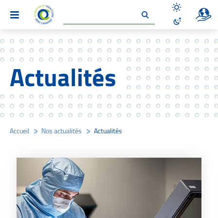
Un site 
Menu
Désactiver le
Activer le mo
Actualités
Accueil
/
Nos actualités
/
Actualités
/