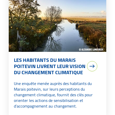
LES HABITANTS DU MARAIS
POITEVIN LIVRENT LEUR VISION
DU CHANGEMENT CLIMATIQUE
Une enquête menée auprès des habitants du
Marais poitevin, sur leurs perceptions du
changement climatique, fournit des clés pour
orienter les actions de sensibilisation et
d’accompagnement au changement.