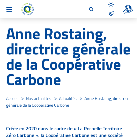
Un site 
Menu
Désactiver le
Activer le mo
Anne Rostaing,
directrice générale
de la Coopérative
Carbone
Accueil
/
Nos actualités
/
Actualités
/
Anne Rostaing, directrice
générale de la Coopérative Carbone
Créée en 2020 dans le cadre de « La Rochelle Territoire
Zéro Carbone », la Coopérative Carbone est une société