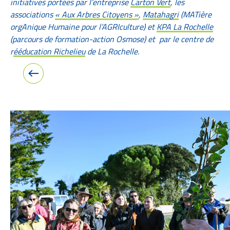
initiatives portées par l’entreprise
Carton Vert
, les
associations
« Aux Arbres Citoyens »
,
Matahagri
(MATière
orgAnique Humaine pour l’AGRIculture) et
KPA La Rochelle
(parcours de formation-action Osmose) et par le centre de
r
ééducation Richelieu
de La Rochelle.
Image précédente