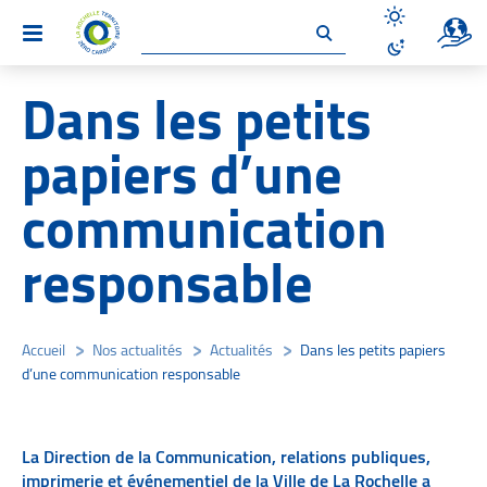
Un site 
Menu
Désactiver le
Activer le mo
Dans les petits
papiers d’une
communication
responsable
Accueil
/
Nos actualités
/
Actualités
/
Dans les petits papiers
d’une communication responsable
La Direction de la Communication, relations publiques,
imprimerie et événementiel de la Ville de La Rochelle a