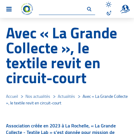
Un site 
Menu
Désactiver le
Activer le mo
Avec « La Grande
Collecte », le
textile revit en
circuit-court
Accueil
/
Nos actualités
/
Actualités
/
Avec « La Grande Collecte
», le textile revit en circuit-court
Association créée en 2023 à La Rochelle, « La Grande
Collecte - Textile Lab » s’est donnée pour mission de