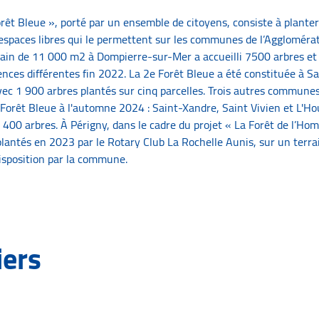
orêt Bleue », porté par un ensemble de citoyens, consiste à plante
 espaces libres qui le permettent sur les communes de l’Agglomérat
ain de 11 000 m2 à Dompierre-sur-Mer a accueilli 7500 arbres et
ences différentes fin 2022. La 2e Forêt Bleue a été constituée à S
vec 1 900 arbres plantés sur cinq parcelles. Trois autres communes
 Forêt Bleue à l'automne 2024 : Saint-Xandre, Saint Vivien et L'H
4 400 arbres. À Périgny, dans le cadre du projet « La Forêt de l’H
plantés en 2023 par le Rotary Club La Rochelle Aunis, sur un terra
isposition par la commune.
iers