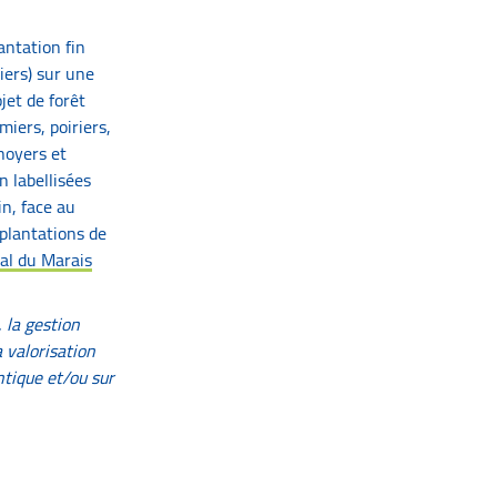
antation fin
iers) sur une
et de forêt
iers, poiriers,
 noyers et
 labellisées
in, face au
plantations de
al du Marais
 la gestion
a valorisation
ntique et/ou sur