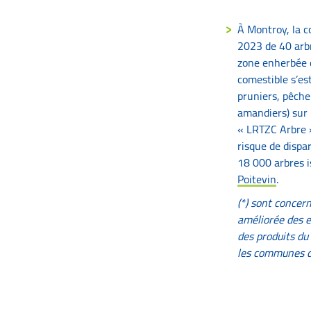
À Montroy, la c
2023 de 40 arbre
zone enherbée d
comestible s’es
pruniers, pêcher
amandiers) sur 
« LRTZC Arbre »
risque de dispa
18 000 arbres i
Poitevin
.
(*) sont concer
améliorée des es
des produits du
les communes du