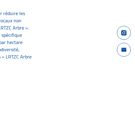
r réduire les
 locaux non
LRTZC Arbre ».
Compte I
l spécifique
 par hectare
Nous con
diversité,
és « LRTZC Arbre