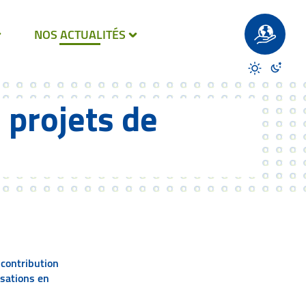
Un site éco-
NOS ACTUALITÉS
Désactiver 
Activer
 projets de
 contribution
isations en