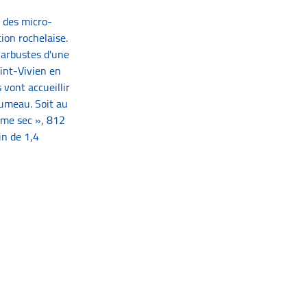
r des micro-
ion rochelaise.
 arbustes d'une
aint-Vivien en
 vont accueillir
oumeau. Soit au
omme sec », 812
in de 1,4