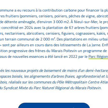
ommune a eu recours à la contribution carbone pour financer la pl
s fruitiers (pommiers, cerisiers, poiriers, pêches de vigne, abricot
e détente aménagée, d'environ 3 000 m2. À Nieul-sur-Mer, le proj
t concrétisé en 2024 avec la plantation de 67 arbres fruitiers (pomm
s, nectariniers, abricotiers, cerisiers, figuiers, cognassiers, kakis,
un terrain communal de 2 000 m². Des plantations en milieu urbain
 sont par ailleurs en cours dans des lotissements de La Jarne. Enf
rition progressive des frênes du Marais Poitevin un programme de 
ssus de nouvelles essences a été lancé en 2022 par le
Parc Région
nés les nouveaux projets de boisement de moins d’un demi-hectare,
paces boisés, les alignements d’arbres (haies, agroforesterie) et l
 bois, réalisés sur les communes du Pôle Métropolitain Centre Atla
 Syndicat Mixte du Parc Naturel Régional du Marais Poitevin.