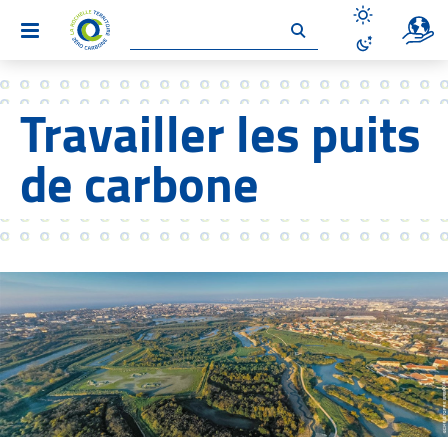
Un site 
Menu
Désactiver le
Activer le mo
Travailler les puits
de carbone