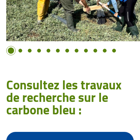
Image 1
Image 2
Image 3
Image 4
Image 5
Image 6
Image 7
Image 8
Image 9
Image 10
Image 11
Image 12
Consultez les travaux
de recherche sur le
carbone bleu :