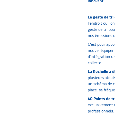
innovant.
Le geste de tri
l’endroit où l’o
geste de tri po
nos émissions de
C’est pour app
nouvel équipeme
d’intégration u
collecte.
La Rochelle a é
plusieurs atout
un schéma de co
place, sa fréqu
40 Points de tr
exclusivement 
professionnels. 