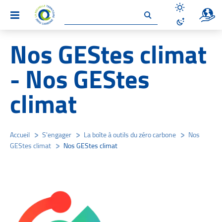
Un site 
Menu
Désactiver le
Activer le mo
Nos GEStes climat
- Nos GEStes
climat
Accueil
/
S'engager
/
La boîte à outils du zéro carbone
/
Nos
GEStes climat
/
Nos GEStes climat