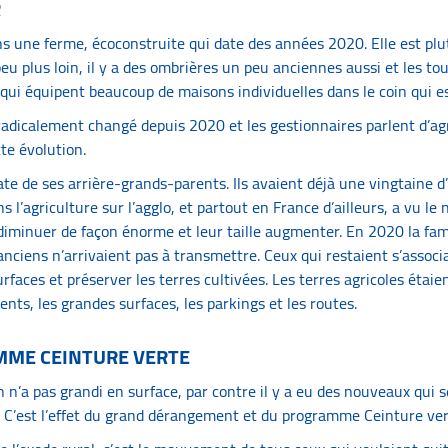
R
ns une ferme, écoconstruite qui date des années 2020. Elle est plu
eu plus loin, il y a des ombrières un peu anciennes aussi et les to
qui équipent beaucoup de maisons individuelles dans le coin qui es
 radicalement changé depuis 2020 et les gestionnaires parlent d’ag
te évolution.
ate de ses arrière-grands-parents. Ils avaient déjà une vingtaine d
l’agriculture sur l’agglo, et partout en France d’ailleurs, a vu le
 diminuer de façon énorme et leur taille augmenter. En 2020 la fami
anciens n’arrivaient pas à transmettre. Ceux qui restaient s’associ
rfaces et préserver les terres cultivées. Les terres agricoles étaie
ents, les grandes surfaces, les parkings et les routes.
MME CEINTURE VERTE
 n’a pas grandi en surface, par contre il y a eu des nouveaux qui s
 C’est l’effet du grand dérangement et du programme Ceinture ver