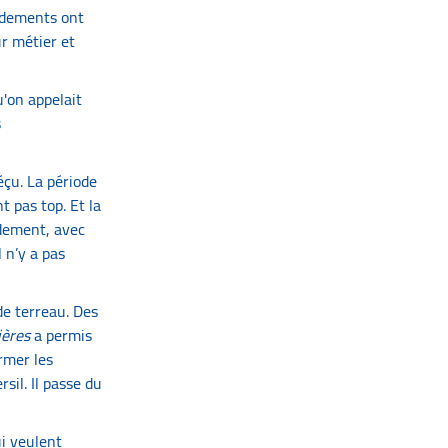
endements ont
ur métier et
u'on appelait
s
déçu. La période
t pas top. Et la
ndement, avec
 n’y a pas
 de terreau. Des
ières
a permis
ormer les
sil. Il passe du
ui veulent