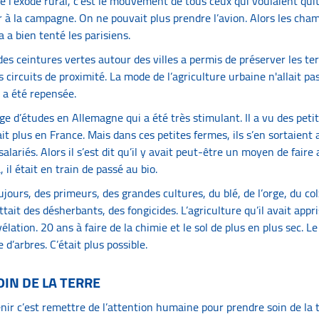
 de l’exode rural, c’est le mouvement de tous ceux qui voulaient qui
r à la campagne. On ne pouvait plus prendre l’avion. Alors les cham
ça a bien tenté les parisiens.
s ceintures vertes autour des villes a permis de préserver les terr
es circuits de proximité. La mode de l’agriculture urbaine n'allait pa
e a été repensée.
age d’études en Allemagne qui a été très stimulant. Il a vu des peti
ait plus en France. Mais dans ces petites fermes, ils s’en sortaient
salariés. Alors il s’est dit qu’il y avait peut-être un moyen de faire
il était en train de passé au bio.
 toujours, des primeurs, des grandes cultures, du blé, de l’orge, du co
ttait des désherbants, des fongicides. L’agriculture qu’il avait appris
élation. 20 ans à faire de la chimie et le sol de plus en plus sec. 
 d’arbres. C’était plus possible.
IN DE LA TERRE
’avenir c’est remettre de l’attention humaine pour prendre soin de la 