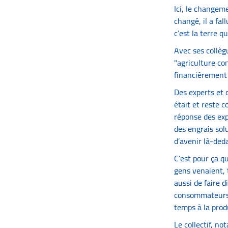
Ici, le changem
changé, il a fal
c’est la terre q
Avec ses collègu
"agriculture co
financièrement c
Des experts et d
était et reste c
réponse des exp
des engrais sol
d’avenir là-ded
C’est pour ça q
gens venaient, 
aussi de faire d
consommateurs p
temps à la produ
Le collectif, n