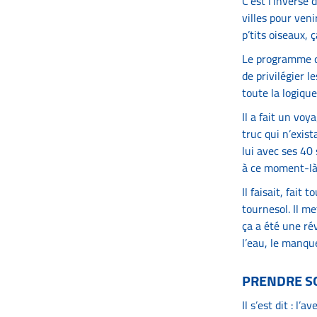
C’est l’inverse
villes pour veni
p’tits oiseaux, 
Le programme de
de privilégier l
toute la logiqu
Il a fait un voy
truc qui n’exist
lui avec ses 40 
à ce moment-là, 
Il faisait, fait
tournesol. Il me
ça a été une rév
l’eau, le manque
PRENDRE SO
Il s’est dit : l