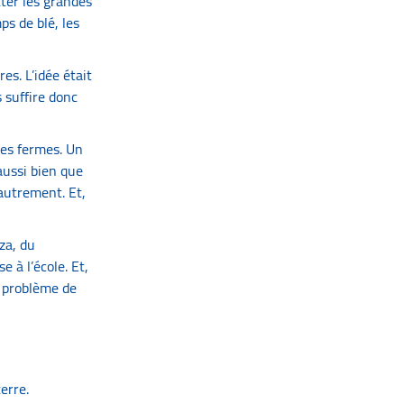
tter les grandes
ps de blé, les
es. L’idée était
s suffire donc
tes fermes. Un
 aussi bien que
 autrement. Et,
lza, du
e à l’école. Et,
Le problème de
terre.