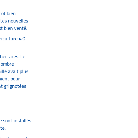
tôt bien
utes nouvelles
t bien venté.
riculture 4.0
’hectares. Le
 nombre
lle avait plus
aient pour
nt grignotées
e sont installés
te.