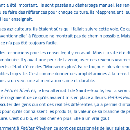
ent a été important, ils sont passés au désherbage manuel, les r
lu se faire des références pour chaque culture. Ils réapprenaient le
ui leur enseignait.
es agriculteurs, ils étaient sûrs qu’il fallait suivre cette voie. Ce q
nventionnelle" à l'époque ne montrait pas de chemin possible. Mai
e n’a pas été toujours facile.
es techniciens pour les conseiller, il y en avait. Mais il a vite été 
ompliquée. Il y avait une peur de l’avenir, avec des revenus vraimen
erts c’était d’être des "Monsieurs plus". Faire toujours plus de re
ubles trop vite. C’est comme donner des amphétamines à la terre. Il
ans si on veut une alimentation saine et durable.
ue
Petites Rivières
, le lieu alternatif de Sainte-Soulle, leur a servi
témoignaient de ce qu’ils avaient mis en place ailleurs.
Petites Riv
iscuter des gens qui ont des réalités différentes. Ça a permis d’inf
our qu’ils connaissent les produits, la valeur de sa branche de per
ire. C’est du bio, et pas cher en plus. Elle a un vrai goût.
otamment à
Petites Rivières
, ce sont des passionnés de leur sujet q