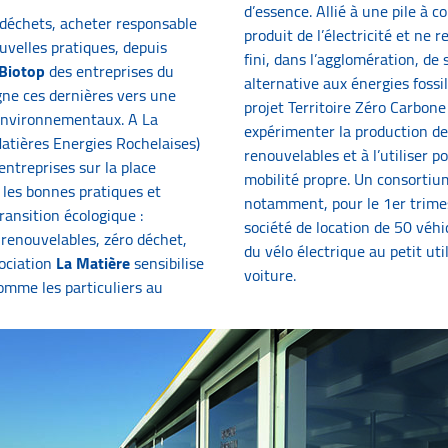
d’essence. Allié à une pile à 
déchets, acheter responsable
produit de l’électricité et ne r
uvelles pratiques, depuis
fini, dans l’agglomération, de 
Biotop
des entreprises du
alternative aux énergies fossi
gne ces dernières vers une
projet Territoire Zéro Carbone 
environnementaux. A La
expérimenter la production de 
atières Energies Rochelaises)
renouvelables et à l’utiliser p
entreprises sur la place
mobilité propre. Un consortiu
 les bonnes pratiques et
notamment, pour le 1er trimes
ransition écologique :
société de location de 50 véhi
renouvelables, zéro déchet,
du vélo électrique au petit uti
sociation
La Matière
sensibilise
voiture.
comme les particuliers au