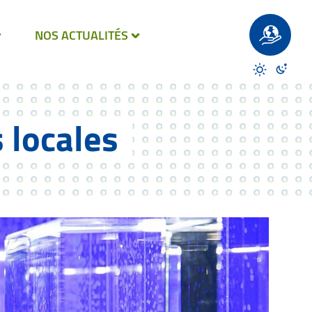
Un site éco-
NOS ACTUALITÉS
Désactiver 
Activer
s locales