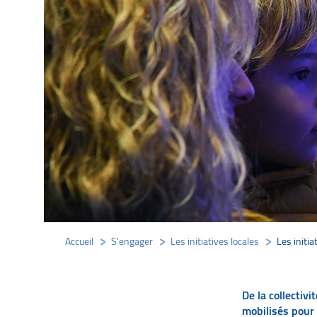
Accueil
/
S'engager
/
Les initiatives locales
/
Les initia
De la collectiv
mobilisés pour 