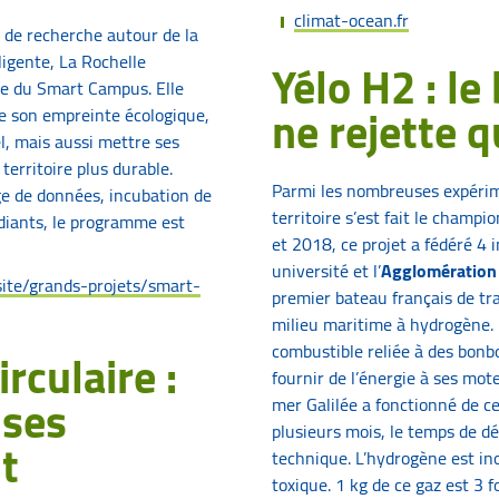
climat-ocean.fr
 de recherche autour de la
lligente, La Rochelle
Yélo H2 : le
ure du Smart Campus. Elle
ne rejette q
re son empreinte écologique,
, mais aussi mettre ses
erritoire plus durable.
Parmi les nombreuses expérim
ge de données, incubation de
territoire s’est fait le champi
udiants, le programme est
et 2018, ce projet a fédéré 4 i
université et l’
Agglomératio
rsite/grands-projets/smart-
premier bateau français de tr
milieu maritime à hydrogène. 
combustible reliée à des bonb
rculaire :
fournir de l’énergie à ses mote
ises
mer Galilée a fonctionné de 
plusieurs mois, le temps de dé
t
technique. L’hydrogène est in
toxique. 1 kg de ce gaz est 3 