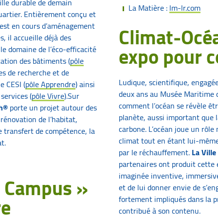
ille durable de demain
La Matière :
lm-lr.com
quartier. Entièrement conçu et
c est en cours d’aménagement
Climat-Océa
, il accueille déjà des
expo pour 
le domaine de l’éco-efficacité
tation des bâtiments (
pôle
es de recherche et de
Ludique, scientifique, engagée
e CESI (
pôle Apprendre
) ainsi
deux ans au Musée Maritime d
services (
pôle Vivre
).Sur
comment l’océan se révèle êtr
ch®
porte un projet autour des
planète, aussi important que l
rénovation de l’habitat,
carbone. L’océan joue un rôle
le transfert de compétence, la
climat tout en étant lui-même 
t.
par le réchauffement.
La Ville
partenaires ont produit cette 
imaginée inventive, immersive,
t Campus »
et de lui donner envie de s’en
re
fortement impliqués dans la p
contribué à son contenu.