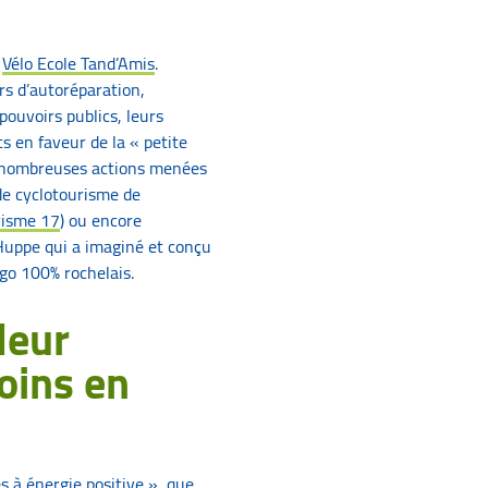
a
Vélo Ecole Tand’Amis
.
ers d’autoréparation,
pouvoirs publics, leurs
s en faveur de la « petite
s nombreuses actions menées
de cyclotourisme de
risme 17
) ou encore
 Huppe qui a imaginé et conçu
go 100% rochelais.
leur
oins en
es à énergie positive », que