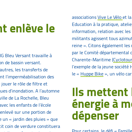
associations
Vive Le Vélo
et l
t enlève le
Education à la pratique, ateli
information, relation avec les 
militants agissent tous azimut
reine ». Citons également le
par le Comité départemental 
NG Bleu Versant travaille à
Charente-Maritime (
Cyclotou
on de bassin versant.
l’exemple de la jeune société
autres, les transferts de
le «
Huppe Bike
», un vélo car
nt l’imperméabilisation des
ouer le rôle de filtre et
Ils mettent 
ques d’inondation. A l’automne
énergie à m
ille de La Rochelle, Bleu
vec les enfants de l’école
dépenser
 enlevé sur une portion de
 un « jardin des pluies » que
etit coin de verdure constituera
Pour certains, le défi « Famill