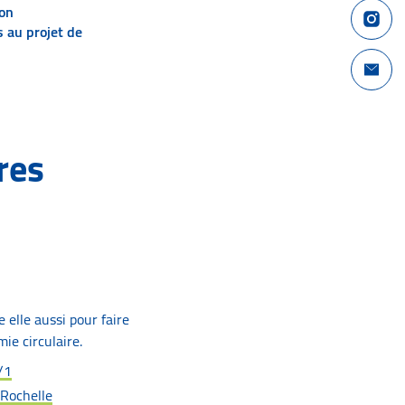
Compte I
son
 au projet de
Nous con
res
 elle aussi pour faire
ie circulaire.
/1
Rochelle