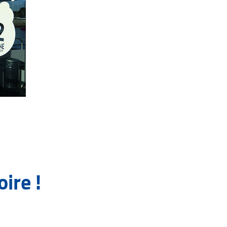
oire !