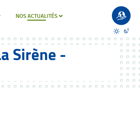
Un site éco-
NOS ACTUALITÉS
Désactiver 
Activer
a Sirène -