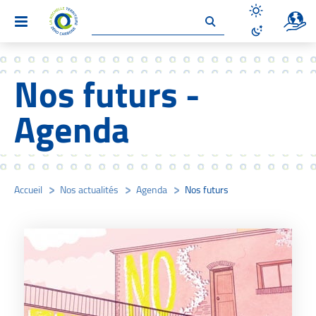
Un site 
Menu
Désactiver le
Activer le mo
Nos futurs -
Agenda
Accueil
/
Nos actualités
/
Agenda
/
Nos futurs