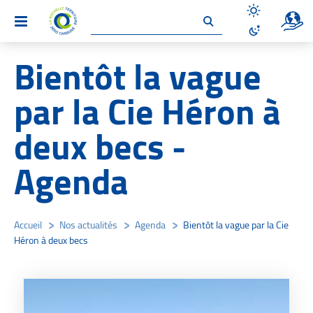
Un site 
Menu
Désactiver le
Activer le mo
Bientôt la vague
par la Cie Héron à
deux becs -
Agenda
Accueil
/
Nos actualités
/
Agenda
/
Bientôt la vague par la Cie
Héron à deux becs